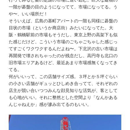
一階が碁盤の目のようになってて、市場になってる。う
や〜、いい場所だ！
そういえば、広島の基町アパートの一階も同様に碁盤の
目状の市場（というか商店街）みたいになってた。大
阪・鶴橋駅前の市場もそうだし、東京上野の高架下も似
た感じだけど、こういう市場のごちゃごちゃした感じっ
てすごくワクワクするんだよね〜。下北沢の古い市場は
再開発で壊されちゃったのが残念だし、高円寺も北口の
旧市場エリアあるけど、最近あまり市場感無くなってき
てる。
何がいいって、この店舗サイズ感。３坪とか５坪ぐらい
の小さい店舗がギュッとひしめき合ってて、それぞれの
店主が競い合いつつみんな顔見知りな活気が、客として
も心地がいい。それに整然とした空間より「なんかある
んじゃねえか」感が滲み出てるのもいい。