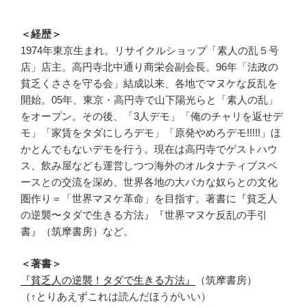
ョ
ン
＜経歴＞
1974年東京生まれ。リサイクルショップ「素人の乱５号
店」店主。高円寺北中通り商栄会副会長。96年「法政の
貧乏くささを守る会」結成以来、各地でマヌケな反乱を
開始。05年、東京・高円寺で山下陽光らと「素人の乱」
をオープン。その後、「3人デモ」「俺のチャリを返せデ
モ」「家賃をタダにしろデモ」「原発やめろデモ!!!!!」ほ
かとんでもないデモを行う。現在は高円寺でゲストハウ
ス、飲み屋なども運営しつつ海外のオルタナティブスペ
ースとの交流を深め、世界各地の大バカな奴らとの文化
圏作り＝「世界マヌケ革命」を目指す。著書に『貧乏人
の逆襲〜タダで生きる方法』『世界マヌケ反乱の手引
書』（筑摩書房）など。
＜著書＞
『貧乏人の逆襲！タダで生きる方法』
（筑摩書房）
（↑とりあえずこれは読んだほうがいい）