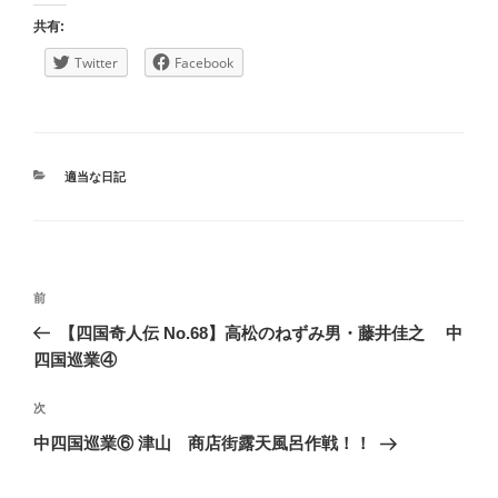
共有:
Twitter
Facebook
カ
適当な日記
テ
ゴ
リ
ー
投
過
前
稿
去
【四国奇人伝 No.68】高松のねずみ男・藤井佳之 中
ナ
の
四国巡業④
ビ
投
稿
ゲ
次
次
の
ー
中四国巡業⑥ 津山 商店街露天風呂作戦！！
投
シ
稿