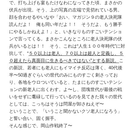
で、打ち上げも宴もたけなわになってきた頃、まさかの
伏兵が出現。そう、上の写真の左端で見切れている男。
顔を合わせるやいなや「おい、マガジン９の老人決死隊
読んだよ！ 俺も同い年だよ！！ そうだよ、もう勝手
にやるしかねえよ！」と、いきなりものすごいテンショ
ンで言ってくる。まさかこんなところに老人決死隊の伏
兵がいるとは！！ そう、これは“人生１００年時代”に対
抗して、“
５０以上は老人、７０以上は超人と定義し、５
０超えたら真面目に生きるべきではない”とする新説。
こ
の新説、若者にも老人にもイマイチ反応は薄く、40代後
半〜50過ぎぐらいの世代のみにものすごく刺さってお
り、各地をウロついていると、たまにものすごいテンシ
ョンの新老人に出くわす。よ〜し、団塊世代が最後の戦
いをせずに耄碌して行っているのを見てきた我々の世代
としては、こっちはそうは問屋が卸さねえぞ〜
ということで、「いうこと聞かないクソ老人になろう」
と誓い合い、固く握手。
そんな感じで、岡山作戦終了〜