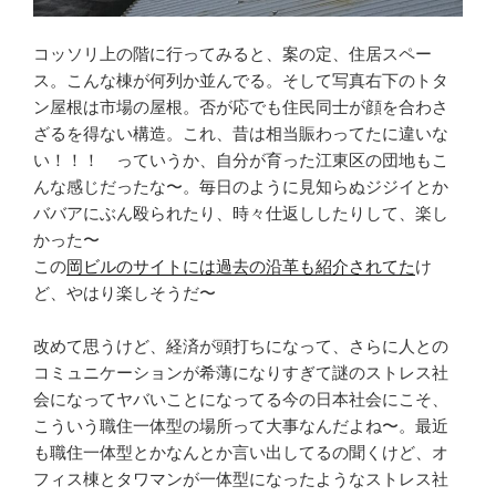
コッソリ上の階に行ってみると、案の定、住居スペー
ス。こんな棟が何列か並んでる。そして写真右下のトタ
ン屋根は市場の屋根。否が応でも住民同士が顔を合わさ
ざるを得ない構造。これ、昔は相当賑わってたに違いな
い！！！ っていうか、自分が育った江東区の団地もこ
んな感じだったな〜。毎日のように見知らぬジジイとか
ババアにぶん殴られたり、時々仕返ししたりして、楽し
かった〜
この
岡ビルのサイトには過去の沿革も紹介されてた
け
ど、やはり楽しそうだ〜
改めて思うけど、経済が頭打ちになって、さらに人との
コミュニケーションが希薄になりすぎて謎のストレス社
会になってヤバいことになってる今の日本社会にこそ、
こういう職住一体型の場所って大事なんだよね〜。最近
も職住一体型とかなんとか言い出してるの聞くけど、オ
フィス棟とタワマンが一体型になったようなストレス社