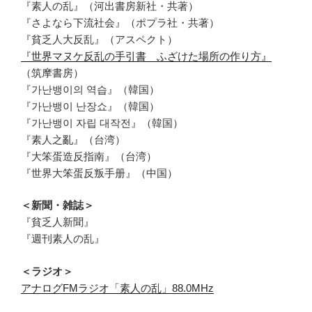
『素人の乱』（河出書房新社・共著）
『さよなら下流社会』（ポプラ社・共著）
『貧乏人大反乱』（アスペクト）
『世界マヌケ反乱の手引書 ふざけた場所の作り方』
（筑摩書房）
『가난뱅이의 역습』（韓国）
『가난뱅이 난장쇼』（韓国）
『가난뱅이 자립 대작전』（韓国）
『素人之亂』（台湾）
『大笨蛋造反指南』（台湾）
『世界大笨蛋反叛手册』（中国）
＜新聞・雑誌＞
『貧乏人新聞』
『週刊素人の乱』
＜ラジオ＞
アナログFMラジオ「素人の乱」88.0MHz