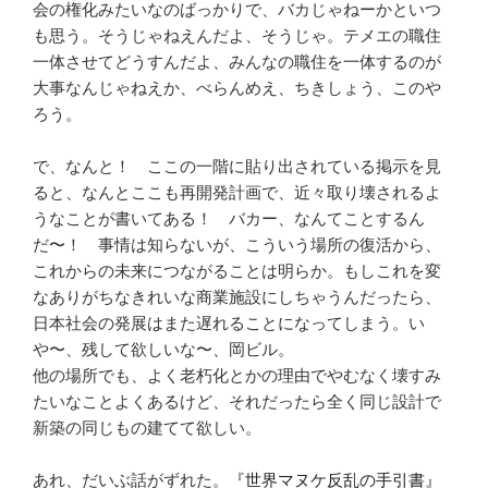
会の権化みたいなのばっかりで、バカじゃねーかといつ
も思う。そうじゃねえんだよ、そうじゃ。テメエの職住
一体させてどうすんだよ、みんなの職住を一体するのが
大事なんじゃねえか、べらんめえ、ちきしょう、このや
ろう。
で、なんと！ ここの一階に貼り出されている掲示を見
ると、なんとここも再開発計画で、近々取り壊されるよ
うなことが書いてある！ バカー、なんてことするん
だ〜！ 事情は知らないが、こういう場所の復活から、
これからの未来につながることは明らか。もしこれを変
なありがちなきれいな商業施設にしちゃうんだったら、
日本社会の発展はまた遅れることになってしまう。い
や〜、残して欲しいな〜、岡ビル。
他の場所でも、よく老朽化とかの理由でやむなく壊すみ
たいなことよくあるけど、それだったら全く同じ設計で
新築の同じもの建てて欲しい。
あれ、だいぶ話がずれた。
『世界マヌケ反乱の手引書』