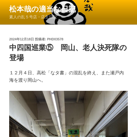
コ
松本哉の適当な日記
ン
素人の乱５号店・店主日記
テ
ン
ツ
投
2024年12月18日
投稿者:
PHD03578
へ
稿
中四国巡業⑤ 岡山、老人決死隊の
ス
日:
キ
登場
ッ
プ
１２月４日、高松「なタ書」の混乱を終え、また瀬戸内
海を渡り岡山へ。