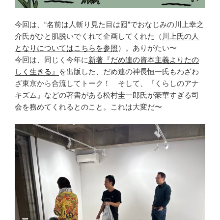
今回は、“名前は人斬り見た目は囮”でおなじみの川上幸之
介氏がひと肌脱いでくれて企画してくれた（
川上氏の人
となりについてはこちらを参照
）。ありがたい〜
今回は、同じく今年に
新著『だめ連の資本主義よりたの
しく生きる』
を出版した、だめ連の神長恒一氏もわざわ
ざ東京から合流してトーク！ そして、『くらしのアナ
キズム』などの著書がある松村圭一郎氏が豪華すぎる司
会を務めてくれるとのこと。これは大変だ〜